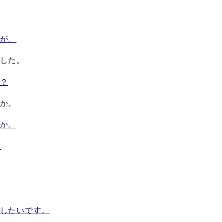
が。
した。
？
か。
か。
。
したいです。