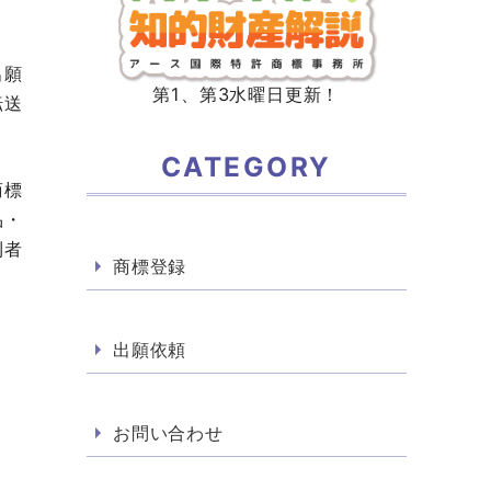
出願
第1、第3水曜日更新！
転送
CATEGORY
商標
品・
利者
商標登録
出願依頼
お問い合わせ